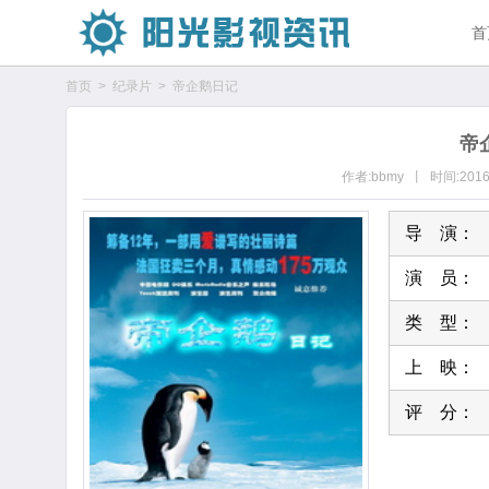
首
首页
>
纪录片
>
帝企鹅日记
帝
作者:bbmy 丨 时间:20
导 演：
演 员：
类 型：
上 映：
评 分：