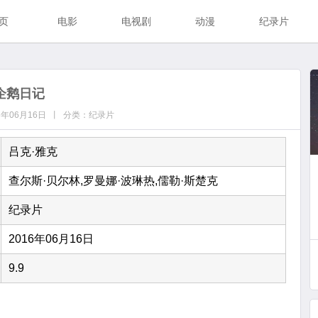
页
电影
电视剧
动漫
纪录片
企鹅日记
16年06月16日 丨 分类：纪录片
吕克·雅克
查尔斯·贝尔林,罗曼娜·波琳热,儒勒·斯楚克
纪录片
2016年06月16日
9.9