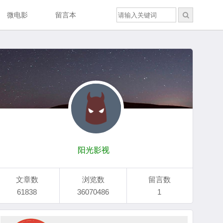
微电影
留言本
阳光影视
文章数
浏览数
留言数
61838
36070486
1