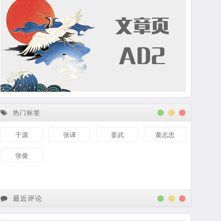
热门标签
千源
张译
姜武
黄志忠
张俊
最近评论