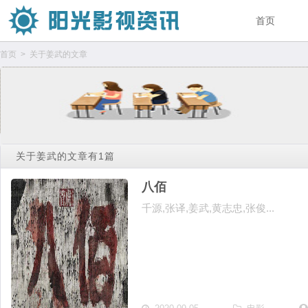
首页
首页
> 关于姜武的文章
关于姜武的文章有1篇
八佰
千源,张译,姜武,黄志忠,张俊...